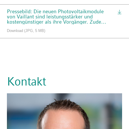
Pressebild: Die neuen Photovoltaikmodule
von Vaillant sind leistungsstärker und
kostengünstiger als ihre Vorgänger. Zudem
gewährt Vaillant auf die Module 25 Jahre
Download (JPG, 5 MB)
Garantie. Bildquelle: Vaillant
Kontakt